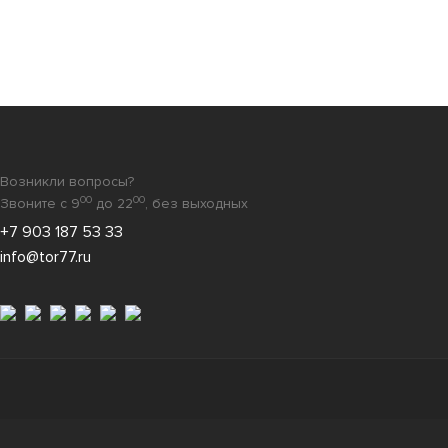
Возникли вопросы?
00
00
Звоните с 9
до 22
, без выходных
+7 903 187 53 33
info@tor77.ru