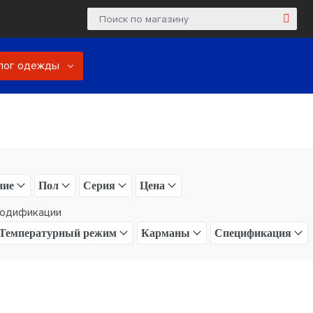
лог одежды
ние
Пол
Серия
Цена
одификации
Температурный режим
Карманы
Спецификация