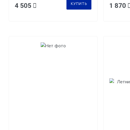
КУПИТЬ
4 505
1 870